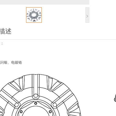
>
描述
求：
细闪银、电镀铬