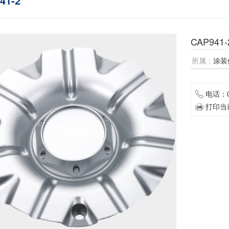
41-2
CAP941-
所属：
涂装
电话：05
打印当