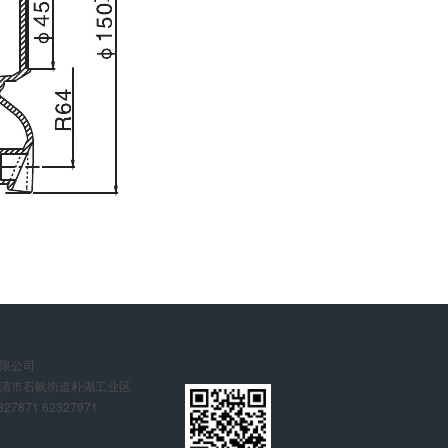
限公司
清市石帆街道朴湖工业区
27871 62327971