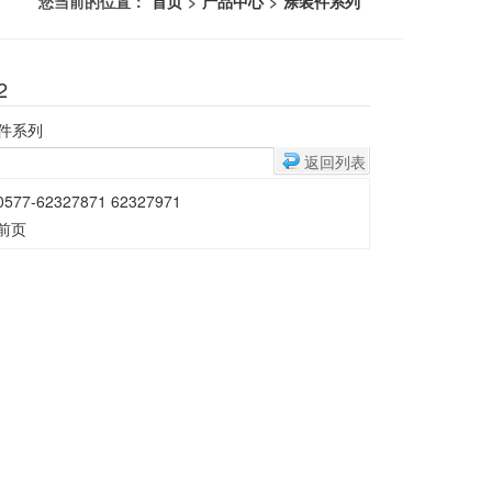
您当前的位置：
首页
>
产品中心
>
涂装件系列
2
件系列
返回列表
77-62327871 62327971
前页